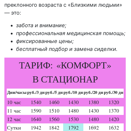
преклонного
возраста с «Близкими людьми»
— это:
забота и внимание;
профессиональная медицинская помощь;
фиксированные цены;
бесплатный подбор и замена сиделки.
ТАРИФ: «КОМФОРТ»
В СТАЦИОНАР
Дни/часы
руб./3 дн
руб./5 дн
руб./10 дн
руб./20 дн
руб./30 дн
10 час
1540
1460
1430
1380
1320
11 час
1590
1510
1480
1430
1370
12 час
1640
1560
1530
1480
1420
Сутки
1942
1842
1792
1692
1632